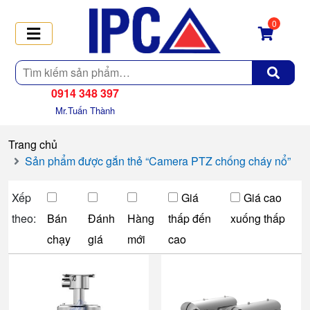
0
Tìm
kiếm
0914 348 397
Mr.Tuấn Thành
Trang chủ
Sản phẩm được gắn thẻ “Camera PTZ chống cháy nổ”
Xếp
Giá
Giá cao
theo:
Bán
Đánh
Hàng
thấp đến
xuống thấp
chạy
giá
mới
cao