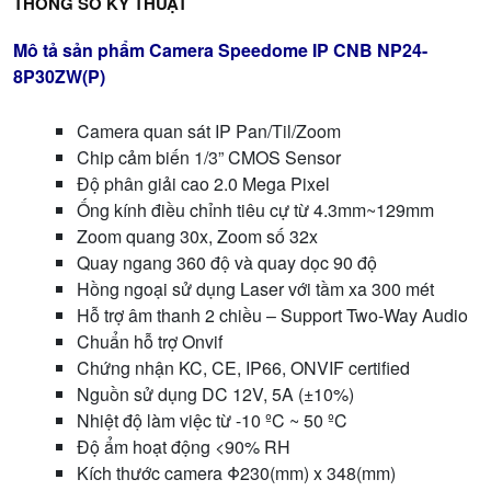
THÔNG SỐ KỸ THUẬT
Mô tả sản phẩm Camera Speedome IP CNB NP24-
8P30ZW(P)
Camera quan sát IP Pan/Til/Zoom
Chip cảm biến 1/3” CMOS Sensor
Độ phân giải cao 2.0 Mega Pixel
Ống kính điều chỉnh tiêu cự từ 4.3mm~129mm
Zoom quang 30x, Zoom số 32x
Quay ngang 360 độ và quay dọc 90 độ
Hồng ngoại sử dụng Laser với tầm xa 300 mét
Hỗ trợ âm thanh 2 chiều – Support Two-Way Audio
Chuẩn hỗ trợ Onvif
Chứng nhận KC, CE, IP66, ONVIF certified
Nguồn sử dụng DC 12V, 5A (±10%)
Nhiệt độ làm việc từ -10 ºC ~ 50 ºC
Độ ẩm hoạt động <90% RH
Kích thước camera Φ230(mm) x 348(mm)