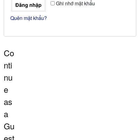
Ghi nhớ mật khẩu
Đăng nhập
Quên mật khẩu?
Co
nti
nu
e
as
a
Gu
est