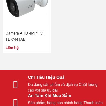
Camera AHD 4MP TVT
TD-7441AE
Liên hệ
Chi Tiêu Hiệu Quả
Đa dạng sản phẩm và dịch vụ Chất lượng
cao với giá ưu đãi
An Tâm Khi Mua Sắm
Sản phẩm, hàng hóa chính hãng Thanh toán