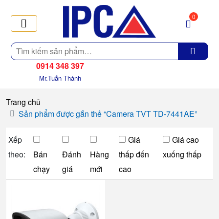
0
Tìm
kiếm
0914 348 397
Mr.Tuấn Thành
Trang chủ
Sản phẩm được gắn thẻ “Camera TVT TD-7441AE”
Xếp
Giá
Giá cao
theo:
Bán
Đánh
Hàng
thấp đến
xuống thấp
chạy
giá
mới
cao