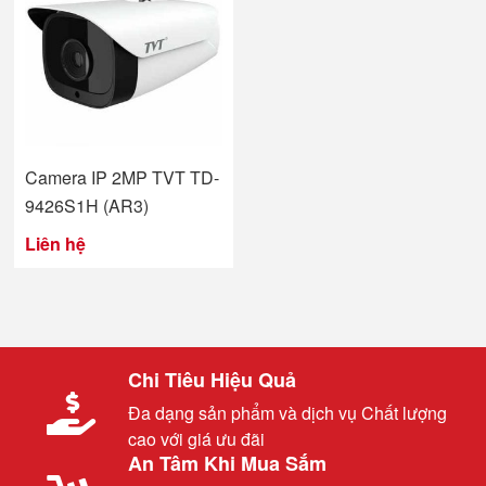
Camera IP 2MP TVT TD-
9426S1H (AR3)
Liên hệ
Chi Tiêu Hiệu Quả
Đa dạng sản phẩm và dịch vụ Chất lượng
cao với giá ưu đãi
An Tâm Khi Mua Sắm