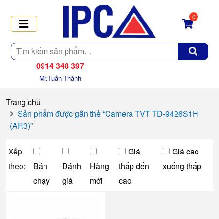
0
Tìm
kiếm
0914 348 397
Mr.Tuấn Thành
Trang chủ
Sản phẩm được gắn thẻ “Camera TVT TD-9426S1H
(AR3)”
Xếp
Giá
Giá cao
theo:
Bán
Đánh
Hàng
thấp đến
xuống thấp
chạy
giá
mới
cao