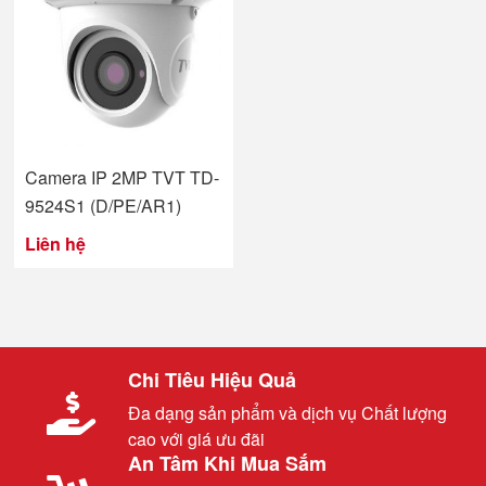
Camera IP 2MP TVT TD-
9524S1 (D/PE/AR1)
Liên hệ
Chi Tiêu Hiệu Quả
Đa dạng sản phẩm và dịch vụ Chất lượng
cao với giá ưu đãi
An Tâm Khi Mua Sắm