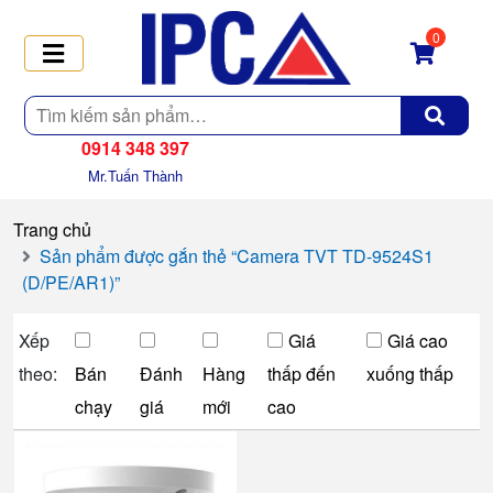
0
Tìm
kiếm
0914 348 397
Mr.Tuấn Thành
Trang chủ
Sản phẩm được gắn thẻ “Camera TVT TD-9524S1
(D/PE/AR1)”
Xếp
Giá
Giá cao
theo:
Bán
Đánh
Hàng
thấp đến
xuống thấp
chạy
giá
mới
cao