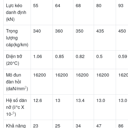
Lực kéo
55
64
68
80
93
danh định
(kN)
Trọng
340
360
350
435
450
lượng
cáp(kg/km)
Điện trở
1.06
0.85
0.82
0.5
0.59
(20°C)
Mô đun
16200
16200
16200
16200
162
đàn hồi
2
(daN/mm
)
Hệ số dãn
12.6
13
13.4
13.0
13.0
nở (l/°c X
6
10-
)
Khả năng
23
25
34
47
86