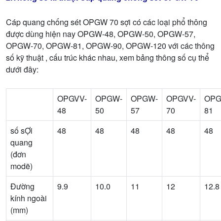
Cáp quang chống sét OPGW 70 sợi có các loại phổ thông
được dùng hiện nay OPGW-48, OPGW-50, OPGW-57,
OPGW-70, OPGW-81, OPGW-90, OPGW-120 với các thông
số kỹ thuật , cấu trúc khác nhau, xem bảng thông số cụ thể
dưới đây:
OPGVV-
OPGW-
OPGW-
OPGVV-
OPG
48
50
57
70
81
số sỢi
48
48
48
48
48
quang
(đơn
modẽ)
Đường
9.9
10.0
11
12
12.8
kính ngoài
(mm)