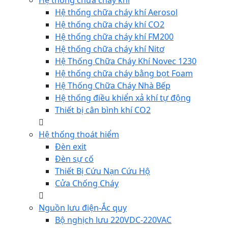
Hệ thống chữa cháy khí
Hệ thống chữa cháy khí Aerosol
Hệ thống chữa cháy khí CO2
Hệ thống chữa cháy khí FM200
Hệ thống chữa cháy khí Nitơ
Hệ Thống Chữa Cháy Khí Novec 1230
Hệ thống chữa cháy bằng bọt Foam
Hệ Thống Chữa Cháy Nhà Bếp
Hệ thống điều khiển xả khí tự động
Thiết bị cân bình khí CO2
Hệ thống thoát hiểm
Đèn exit
Đèn sự cố
Thiết Bị Cứu Nạn Cứu Hộ
Cửa Chống Cháy
Nguồn lưu điện-Ắc quy
Bộ nghịch lưu 220VDC-220VAC