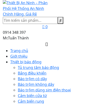
Tìm
kiếm
0
0914 348 397
Mr.Tuấn Thành
Trang chủ
Giới thiệu
Thiết bị báo động
Tủ trung tâm báo động
Bảng điều khiển
Báo trộm có dây
Báo trộm không dây
Báo trộm dùng sim điện thoại
Cảm biến cửa từ
Cảm biến rung