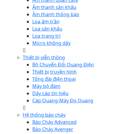
Âm thanh quán cafe
Âm thanh sân khấu
Âm thanh thông báo
Loa âm trần
Loa sân khấu
Loa trang trí
Micro không dây
Thiết bị viễn thông
Bộ Chuyển Đổi Quang Điện
Thiết bị truyền hình
Tổng đài điện thoại
Máy bộ đàm
Dây cáp tín hiệu
Cáp Quang-Máy Đo Quang
Hệ thống báo cháy
Báo Cháy Advanced
Báo Cháy Avenger