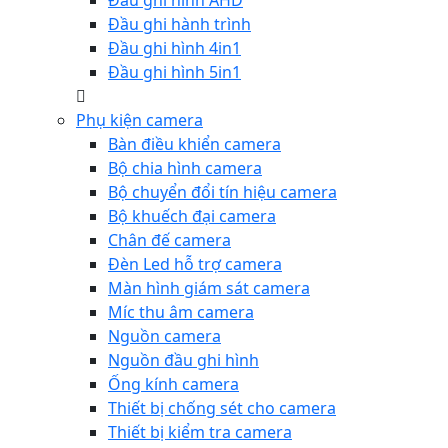
Đầu ghi hình AHD
Đầu ghi hành trình
Đầu ghi hình 4in1
Đầu ghi hình 5in1
Phụ kiện camera
Bàn điều khiển camera
Bộ chia hình camera
Bộ chuyển đổi tín hiệu camera
Bộ khuếch đại camera
Chân đế camera
Đèn Led hỗ trợ camera
Màn hình giám sát camera
Míc thu âm camera
Nguồn camera
Nguồn đầu ghi hình
Ống kính camera
Thiết bị chống sét cho camera
Thiết bị kiểm tra camera