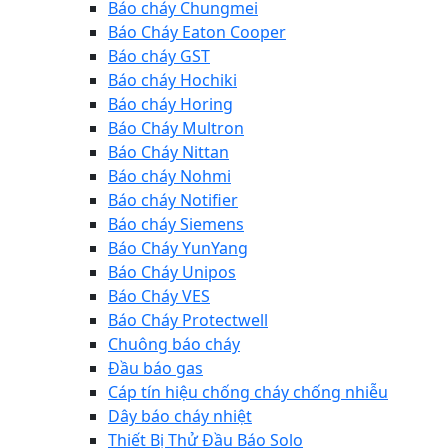
Báo cháy Chungmei
Báo Cháy Eaton Cooper
Báo cháy GST
Báo cháy Hochiki
Báo cháy Horing
Báo Cháy Multron
Báo Cháy Nittan
Báo cháy Nohmi
Báo cháy Notifier
Báo cháy Siemens
Báo Cháy YunYang
Báo Cháy Unipos
Báo Cháy VES
Báo Cháy Protectwell
Chuông báo cháy
Đầu báo gas
Cáp tín hiệu chống cháy chống nhiễu
Dây báo cháy nhiệt
Thiết Bị Thử Đầu Báo Solo