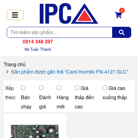
0
Tìm
kiếm
0914 348 397
Mr.Tuấn Thành
Trang chủ
Sản phẩm được gắn thẻ “Card Hochiki FN-4127-SLC”
Xếp
Giá
Giá cao
theo:
Bán
Đánh
Hàng
thấp đến
xuống thấp
chạy
giá
mới
cao