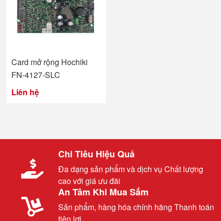
Card mở rộng Hochiki
FN-4127-SLC
Liên hệ
Chi Tiêu Hiệu Quả
Đa dạng sản phẩm và dịch vụ Chất lượng
cao với giá ưu đãi
An Tâm Khi Mua Sắm
Sản phẩm, hàng hóa chính hãng Thanh toán
tiện lợi