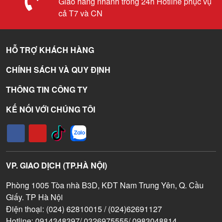
Giao hàng nhanh trong 24h Hotline phục vụ
cả T7 và CN
HỖ TRỢ KHÁCH HÀNG
CHÍNH SÁCH VÀ QUY ĐỊNH
THÔNG TIN CÔNG TY
KẾ NỐI VỚI CHÚNG TÔI
VP. GIAO DỊCH (TP.HÀ NỘI)
Phòng 1005 Tòa nhà B3D, KĐT Nam Trung Yên, Q. Cầu
Giấy. TP Hà Nội
Điện thoại: (024) 62810015 / (024)62691127
Hotline: 0914348397/ 0326975555/ 0983048814