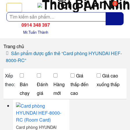
0
Tìm
kiếm
0914 348 397
Mr.Tuấn Thành
Trang chủ
Sản phẩm được gắn thẻ “Card phòng HYUNDAI HEF-
8000-RC”
Xếp
Giá
Giá cao
theo:
Bán
Đánh
Hàng
thấp đến
xuống thấp
chạy
giá
mới
cao
Card phòng HYUNDAI