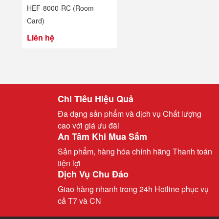
HEF-8000-RC (Room
Card)
Liên hệ
Chi Tiêu Hiệu Quả
Đa dạng sản phẩm và dịch vụ Chất lượng
cao với giá ưu đãi
An Tâm Khi Mua Sắm
Sản phẩm, hàng hóa chính hãng Thanh toán
tiện lợi
Dịch Vụ Chu Đáo
Giao hàng nhanh trong 24h Hotline phục vụ
cả T7 và CN