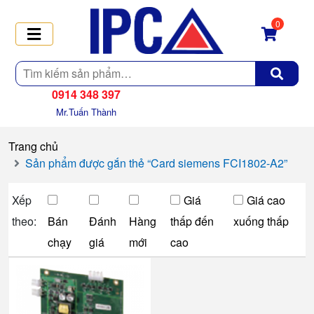
0
Tìm
kiếm
0914 348 397
Mr.Tuấn Thành
Trang chủ
Sản phẩm được gắn thẻ “Card siemens FCI1802-A2”
Xếp
Giá
Giá cao
theo:
Bán
Đánh
Hàng
thấp đến
xuống thấp
chạy
giá
mới
cao