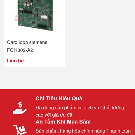
Card loop siemens
FCI1802-A2
Liên hệ
Chi Tiêu Hiệu Quả
Đa dạng sản phẩm và dịch vụ Chất lượng
cao với giá ưu đãi
An Tâm Khi Mua Sắm
Sản phẩm, hàng hóa chính hãng Thanh toán