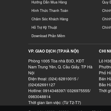
Hướng Dẫn Mua Hàng
Quy 
Hình Thức Thanh Toán
Chín
Chăm Sóc Khách Hàng
Chính
Hỗ Trợ Kỹ Thuật
Chín
Download Phần Mềm
VP. GIAO DỊCH (TP.HÀ NỘI)
CHI N
Phòng 1005 Tòa nhà B3D, KĐT
Lô H38
Nam Trung Yên, Q. Cầu Giấy. TP Hà
Phườn
Nội
Phố Hồ
Điện thoại: (024) 62810015 /
Bán Hà
(024)62691127
Bảo H
Hotline: 0914348397/ 0326975555/
Thời g
0983048814
Thời gian làm việc: (Từ T2-T7)