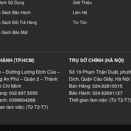
Định Sử Dụng
Giới Thiệu
h Sách Bảo Hành
Liên Hệ
 Sách Đổi Trả Hàng
Tin Tức
h Sách Bảo Mật
HÁNH (TP.HCM)
TRỤ SỞ CHÍNH (HÀ NỘI)
 – Đường Lương Định Của –
Số 19 Phạm Thận Duật, phườ
g An Phú – Quận 2 – Thành
Dịch, Quận Cầu Giấy, Hà Nội
 Chí Minh
Bán Hàng: 024.62810015
ng: 032.697.5555
Bảo Hành: 024.62691127
ành: 0399604268
Thời gian làm việc: (Từ T2-T7
ian làm việc: (Từ T2-T7)