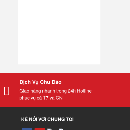
Dịch Vụ Chu Đáo
Giao hàng nhanh trong 24h Hotline
phục vụ cả T7 và CN
KẾ NỐI VỚI CHÚNG TÔI