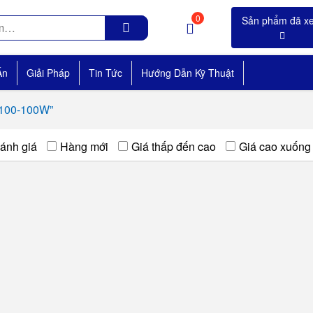
0
Án
Giải Pháp
Tin Tức
Hướng Dẫn Kỹ Thuật
9100-100W”
ánh giá
Hàng mới
Giá thấp đến cao
Giá cao xuống