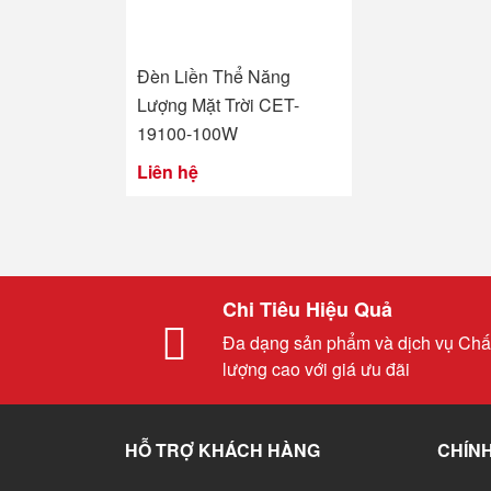
Đèn Liền Thể Năng
Lượng Mặt Trời CET-
19100-100W
Liên hệ
Chi Tiêu Hiệu Quả
Đa dạng sản phẩm và dịch vụ Chấ
lượng cao với giá ưu đãi
HỖ TRỢ KHÁCH HÀNG
CHÍNH