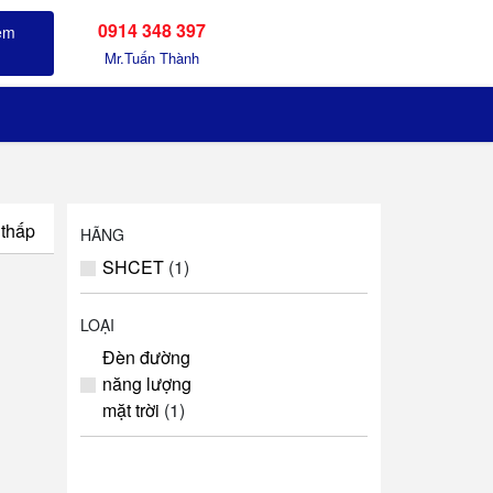
0914 348 397
Sản phẩm đã xem
Mr.Tuấn Thành
 thấp
HÃNG
SHCET
(1)
LOẠI
Đèn đường
năng lượng
mặt trời
(1)