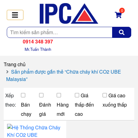
0
Tìm
kiếm
0914 348 397
Mr.Tuấn Thành
Trang chủ
Sản phẩm được gắn thẻ “Chữa cháy khí CO2 UBE
Malaysia”
Xếp
Giá
Giá cao
theo:
Bán
Đánh
Hàng
thấp đến
xuống thấp
chạy
giá
mới
cao