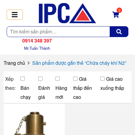
0
Tìm
kiếm
0914 348 397
Mr.Tuấn Thành
Trang chủ
Sản phẩm được gắn thẻ “Chữa cháy khí N2”
Xếp
Giá
Giá cao
theo:
Bán
Đánh
Hàng
thấp đến
xuống thấp
chạy
giá
mới
cao