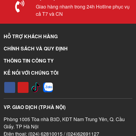
Giao hàng nhanh trong 24h Hotline phục vụ
cả T7 và CN
HỖ TRỢ KHÁCH HÀNG
CHÍNH SÁCH VÀ QUY ĐỊNH
THÔNG TIN CÔNG TY
KẾ NỐI VỚI CHÚNG TÔI
VP. GIAO DỊCH (TP.HÀ NỘI)
Phòng 1005 Tòa nhà B3D, KĐT Nam Trung Yên, Q. Cầu
Giấy. TP Hà Nội
Điện thoại: (024) 62810015 / (024)62691127