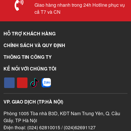
Giao hàng nhanh trong 24h Hotline phục vụ
cả T7 và CN
HỖ TRỢ KHÁCH HÀNG
CHÍNH SÁCH VÀ QUY ĐỊNH
THÔNG TIN CÔNG TY
KẾ NỐI VỚI CHÚNG TÔI
VP. GIAO DỊCH (TP.HÀ NỘI)
Phòng 1005 Tòa nhà B3D, KĐT Nam Trung Yên, Q. Cầu
Giấy. TP Hà Nội
Điện thoại: (024) 62810015 / (024)62691127