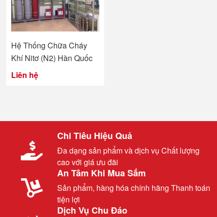
Hệ Thống Chữa Cháy
Khí Nitơ (N2) Hàn Quốc
Liên hệ
Chi Tiêu Hiệu Quả
Đa dạng sản phẩm và dịch vụ Chất lượng
cao với giá ưu đãi
An Tâm Khi Mua Sắm
Sản phẩm, hàng hóa chính hãng Thanh toán
tiện lợi
Dịch Vụ Chu Đáo