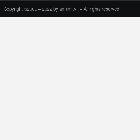
Copyright ©2006 – 2022 by anninh.vn – All rights reserved.