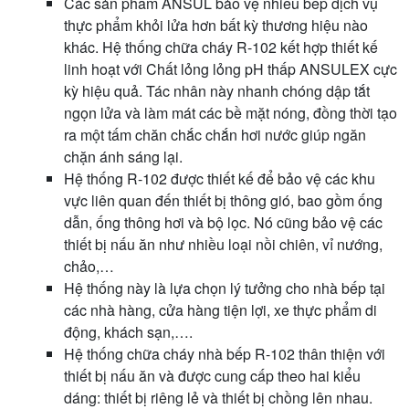
Các sản phẩm ANSUL bảo vệ nhiều bếp dịch vụ
thực phẩm khỏi lửa hơn bất kỳ thương hiệu nào
khác. Hệ thống chữa cháy R-102 kết hợp thiết kế
linh hoạt với Chất lỏng lỏng pH thấp ANSULEX cực
kỳ hiệu quả. Tác nhân này nhanh chóng dập tắt
ngọn lửa và làm mát các bề mặt nóng, đồng thời tạo
ra một tấm chăn chắc chắn hơi nước giúp ngăn
chặn ánh sáng lại.
Hệ thống R-102 được thiết kế để bảo vệ các khu
vực liên quan đến thiết bị thông gió, bao gồm ống
dẫn, ống thông hơi và bộ lọc. Nó cũng bảo vệ các
thiết bị nấu ăn như nhiều loại nồi chiên, vỉ nướng,
chảo,…
Hệ thống này là lựa chọn lý tưởng cho nhà bếp tại
các nhà hàng, cửa hàng tiện lợi, xe thực phẩm di
động, khách sạn,….
Hệ thống chữa cháy nhà bếp R-102 thân thiện với
thiết bị nấu ăn và được cung cấp theo hai kiểu
dáng: thiết bị riêng lẻ và thiết bị chồng lên nhau.