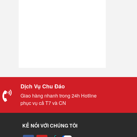
Dịch Vụ Chu Đáo
Giao hàng nhanh trong 24h Hotline
phục vụ cả T7 và CN
KẾ NỐI VỚI CHÚNG TÔI