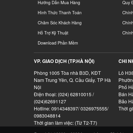
Hướng Dẫn Mua Hàng
Quy 
Hình Thức Thanh Toán
Chín
Chăm Sóc Khách Hàng
Chính
Hỗ Trợ Kỹ Thuật
Chín
Download Phần Mềm
VP. GIAO DỊCH (TP.HÀ NỘI)
CHI N
Phòng 1005 Tòa nhà B3D, KĐT
Lô H38
Nam Trung Yên, Q. Cầu Giấy. TP Hà
Phườn
Nội
Phố Hồ
Điện thoại: (024) 62810015 /
Bán Hà
(024)62691127
Bảo H
Hotline: 0914348397/ 0326975555/
Thời g
0983048814
Thời gian làm việc: (Từ T2-T7)