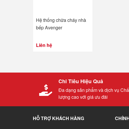
Hệ thống chữa cháy nhà
bếp Avenger
Liên hệ
Chi Tiêu Hiệu Quả
Đa dạng sản phẩm và dịch vụ Chấ
lượng cao với giá ưu đãi
HỖ TRỢ KHÁCH HÀNG
CHÍNH