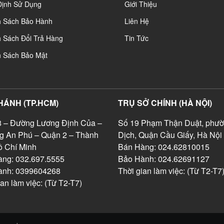
Định Sử Dụng
Giới Thiệu
h Sách Bảo Hành
Liên Hệ
 Sách Đổi Trả Hàng
Tin Tức
h Sách Bảo Mật
HÁNH (TP.HCM)
TRỤ SỞ CHÍNH (HÀ NỘI)
 – Đường Lương Định Của –
Số 19 Phạm Thận Duật, phườ
g An Phú – Quận 2 – Thành
Dịch, Quận Cầu Giấy, Hà Nội
 Chí Minh
Bán Hàng: 024.62810015
ng: 032.697.5555
Bảo Hành: 024.62691127
ành: 0399604268
Thời gian làm việc: (Từ T2-T7
ian làm việc: (Từ T2-T7)