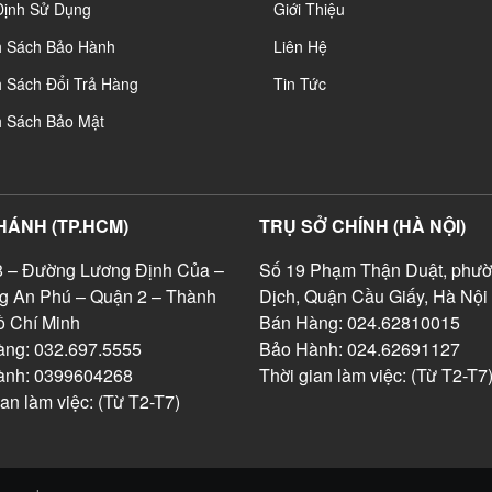
Định Sử Dụng
Giới Thiệu
h Sách Bảo Hành
Liên Hệ
 Sách Đổi Trả Hàng
Tin Tức
h Sách Bảo Mật
HÁNH (TP.HCM)
TRỤ SỞ CHÍNH (HÀ NỘI)
 – Đường Lương Định Của –
Số 19 Phạm Thận Duật, phườ
g An Phú – Quận 2 – Thành
Dịch, Quận Cầu Giấy, Hà Nội
 Chí Minh
Bán Hàng: 024.62810015
ng: 032.697.5555
Bảo Hành: 024.62691127
ành: 0399604268
Thời gian làm việc: (Từ T2-T7
ian làm việc: (Từ T2-T7)