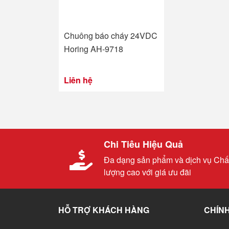
Chuông báo cháy 24VDC
Horing AH-9718
Liên hệ
Chi Tiêu Hiệu Quả
Đa dạng sản phẩm và dịch vụ Chấ
lượng cao với giá ưu đãi
HỖ TRỢ KHÁCH HÀNG
CHÍNH