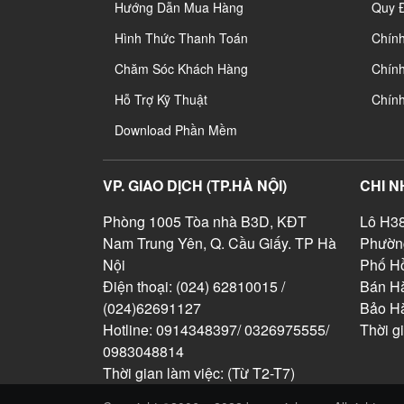
Hướng Dẫn Mua Hàng
Quy 
Hình Thức Thanh Toán
Chín
Chăm Sóc Khách Hàng
Chính
Hỗ Trợ Kỹ Thuật
Chín
Download Phần Mềm
VP. GIAO DỊCH (TP.HÀ NỘI)
CHI N
Phòng 1005 Tòa nhà B3D, KĐT
Lô H38
Nam Trung Yên, Q. Cầu Giấy. TP Hà
Phườn
Nội
Phố Hồ
Điện thoại: (024) 62810015 /
Bán Hà
(024)62691127
Bảo H
Hotline: 0914348397/ 0326975555/
Thời g
0983048814
Thời gian làm việc: (Từ T2-T7)