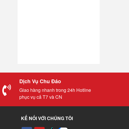
Dịch Vụ Chu Đáo
Giao hàng nhanh trong 24h Hotline
phục vụ cả T7 và CN
KẾ NỐI VỚI CHÚNG TÔI