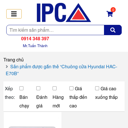
0
Tìm
kiếm
0914 348 397
Mr.Tuấn Thành
Trang chủ
Sản phẩm được gắn thẻ “Chuông cửa Hyundai HAC-
E70B”
Xếp
Giá
Giá cao
theo:
Bán
Đánh
Hàng
thấp đến
xuống thấp
chạy
giá
mới
cao