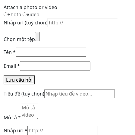
Attach a photo or video
Photo
Video
Nhập url
(tuỳ chọn)
Chọn một tệp
Tên
*
Email
*
Lưu câu hỏi
Tiêu đề
(tuỳ chọn)
Mô tả
*
Nhập url
*