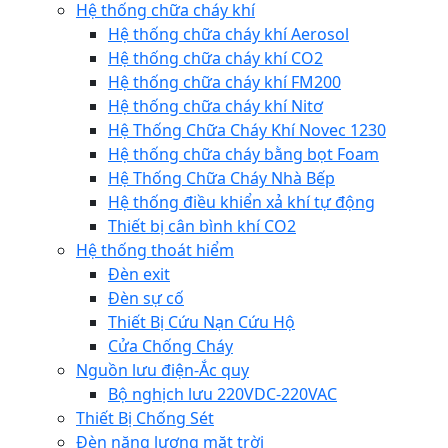
Hệ thống chữa cháy khí
Hệ thống chữa cháy khí Aerosol
Hệ thống chữa cháy khí CO2
Hệ thống chữa cháy khí FM200
Hệ thống chữa cháy khí Nitơ
Hệ Thống Chữa Cháy Khí Novec 1230
Hệ thống chữa cháy bằng bọt Foam
Hệ Thống Chữa Cháy Nhà Bếp
Hệ thống điều khiển xả khí tự động
Thiết bị cân bình khí CO2
Hệ thống thoát hiểm
Đèn exit
Đèn sự cố
Thiết Bị Cứu Nạn Cứu Hộ
Cửa Chống Cháy
Nguồn lưu điện-Ắc quy
Bộ nghịch lưu 220VDC-220VAC
Thiết Bị Chống Sét
Đèn năng lượng mặt trời