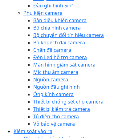
Đầu ghi hình 5in1
Phụ kiện camera
Bàn điều khiển camera
Bộ chia hình camera
Bộ chuyển đổi tín hiệu camera
Bộ khuếch đại camera
Chân đế camera
Đèn Led hỗ trợ camera
Màn hình giám sát camera
Míc thu âm camera
Nguồn camera
Nguồn đầu ghi hình
Ống kính camera
Thiết bị chống sét cho camera
Thiết bị kiểm tra camera
Tủ điện cho camera
Vỏ bảo vệ camera
Kiểm soát vào ra