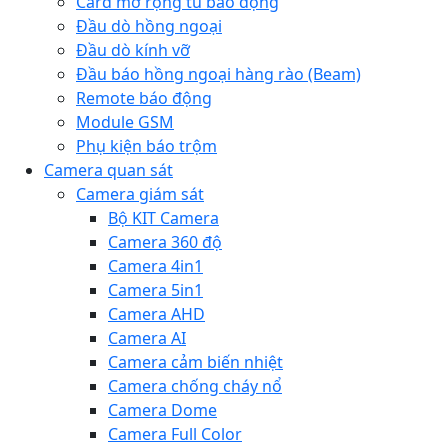
Card mở rộng tủ báo động
Đầu dò hồng ngoại
Đầu dò kính vỡ
Đầu báo hồng ngoại hàng rào (Beam)
Remote báo động
Module GSM
Phụ kiện báo trộm
Camera quan sát
Camera giám sát
Bộ KIT Camera
Camera 360 độ
Camera 4in1
Camera 5in1
Camera AHD
Camera AI
Camera cảm biến nhiệt
Camera chống cháy nổ
Camera Dome
Camera Full Color