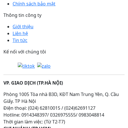
Chính sách bảo mật
Thông tin công ty
Giới thiệu
Liên hệ
Tin tức
Kế nối với chúng tôi
VP. GIAO DỊCH (TP.HÀ NỘI)
Phòng 1005 Tòa nhà B3D, KĐT Nam Trung Yên, Q. Cầu
Giấy. TP Hà Nội
Điện thoại: (024) 62810015 / (024)62691127
Hotline: 0914348397/ 0326975555/ 0983048814
Thời gian làm việc: (Từ T2-T7)