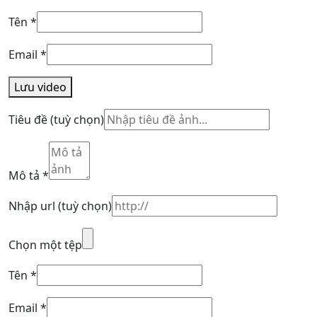
Tên
*
Email
*
Lưu video
Tiêu đề
(tuỳ chọn)
Mô tả
*
Nhập url
(tuỳ chọn)
Chọn một tệp
Tên
*
Email
*