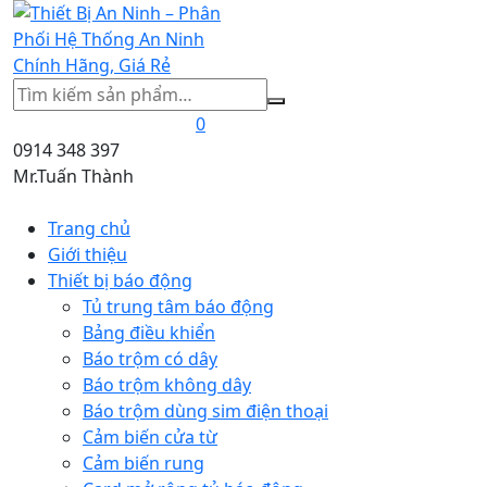
Tìm
kiếm
0
0914 348 397
Mr.Tuấn Thành
Trang chủ
Giới thiệu
Thiết bị báo động
Tủ trung tâm báo động
Bảng điều khiển
Báo trộm có dây
Báo trộm không dây
Báo trộm dùng sim điện thoại
Cảm biến cửa từ
Cảm biến rung