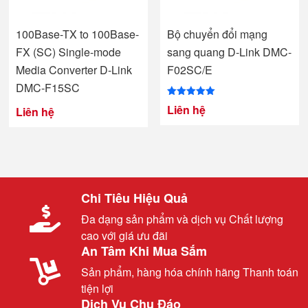
100Base-TX to 100Base-
Bộ chuyển đổi mạng
FX (SC) Single-mode
sang quang D-Link DMC-
Media Converter D-Link
F02SC/E
DMC-F15SC
Được xếp
Liên hệ
Liên hệ
hạng
5.00
5 sao
Chi Tiêu Hiệu Quả
Đa dạng sản phẩm và dịch vụ Chất lượng
cao với giá ưu đãi
An Tâm Khi Mua Sắm
Sản phẩm, hàng hóa chính hãng Thanh toán
tiện lợi
Dịch Vụ Chu Đáo