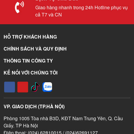
Giao hàng nhanh trong 24h Hotline phục vụ
cả T7 và CN
HỖ TRỢ KHÁCH HÀNG
CHÍNH SÁCH VÀ QUY ĐỊNH
THÔNG TIN CÔNG TY
KẾ NỐI VỚI CHÚNG TÔI
VP. GIAO DỊCH (TP.HÀ NỘI)
Phòng 1005 Tòa nhà B3D, KĐT Nam Trung Yên, Q. Cầu
Giấy. TP Hà Nội
Điện thoại: (024) 62810015 / (024)62691127