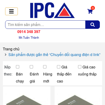
0
Tìm
kiếm
0914 348 397
Mr.Tuấn Thành
Trang chủ
Sản phẩm được gắn thẻ “Chuyển đổi quang điện d link”
Xếp
Giá
Giá cao
theo:
Bán
Đánh
Hàng
thấp đến
xuống thấp
chạy
giá
mới
cao