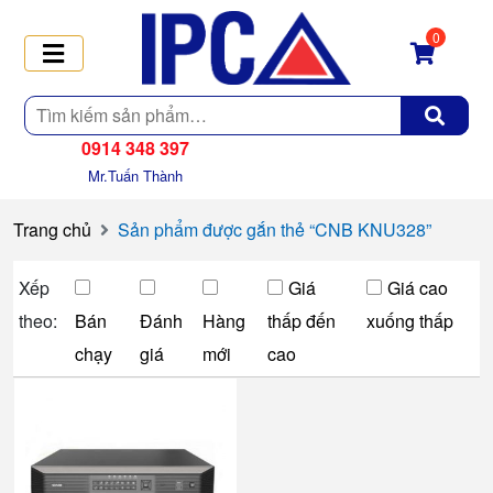
0
Tìm
kiếm
0914 348 397
Mr.Tuấn Thành
Trang chủ
Sản phẩm được gắn thẻ “CNB KNU328”
Xếp
Giá
Giá cao
theo:
Bán
Đánh
Hàng
thấp đến
xuống thấp
chạy
giá
mới
cao