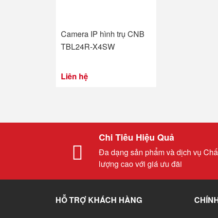
Camera IP hình trụ CNB
TBL24R-X4SW
Liên hệ
Chi Tiêu Hiệu Quả
Đa dạng sản phẩm và dịch vụ Chấ
lượng cao với giá ưu đãi
HỖ TRỢ KHÁCH HÀNG
CHÍNH