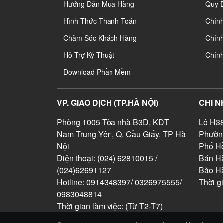
Hướng Dẫn Mua Hàng
Quy 
Hình Thức Thanh Toán
Chín
Chăm Sóc Khách Hàng
Chính
Hỗ Trợ Kỹ Thuật
Chín
Download Phần Mềm
VP. GIAO DỊCH (TP.HÀ NỘI)
CHI N
Phòng 1005 Tòa nhà B3D, KĐT
Lô H38
Nam Trung Yên, Q. Cầu Giấy. TP Hà
Phườn
Nội
Phố Hồ
Điện thoại: (024) 62810015 /
Bán Hà
(024)62691127
Bảo H
Hotline: 0914348397/ 0326975555/
Thời g
0983048814
Thời gian làm việc: (Từ T2-T7)