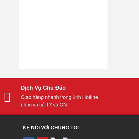
Dịch Vụ Chu Đáo
Giao hàng nhanh trong 24h Hotline
phục vụ cả T7 và CN
KẾ NỐI VỚI CHÚNG TÔI