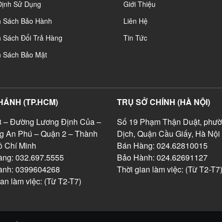
Định Sử Dụng
Giới Thiệu
h Sách Bảo Hành
Liên Hệ
 Sách Đổi Trả Hàng
Tin Tức
h Sách Bảo Mật
HÁNH (TP.HCM)
TRỤ SỞ CHÍNH (HÀ NỘI)
 – Đường Lương Định Của –
Số 19 Phạm Thận Duật, phườ
g An Phú – Quận 2 – Thành
Dịch, Quận Cầu Giấy, Hà Nội
 Chí Minh
Bán Hàng: 024.62810015
ng: 032.697.5555
Bảo Hành: 024.62691127
ành: 0399604268
Thời gian làm việc: (Từ T2-T7
ian làm việc: (Từ T2-T7)