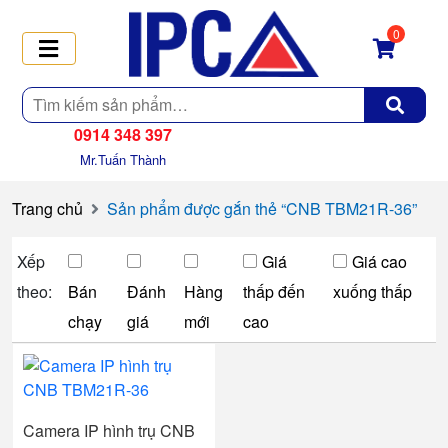
0
Tìm
kiếm
0914 348 397
Mr.Tuấn Thành
Trang chủ
Sản phẩm được gắn thẻ “CNB TBM21R-36”
Xếp
Giá
Giá cao
theo:
Bán
Đánh
Hàng
thấp đến
xuống thấp
chạy
giá
mới
cao
Camera IP hình trụ CNB