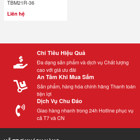
TBM21R-36
Liên hệ
Chi Tiêu Hiệu Quả
Đa dạng sản phẩm và dịch vụ Chất lượng
cao với giá ưu đãi
An Tâm Khi Mua Sắm
Sản phẩm, hàng hóa chính hãng Thanh toán
tiện lợi
Dịch Vụ Chu Đáo
Giao hàng nhanh trong 24h Hotline phục vụ
cả T7 và CN