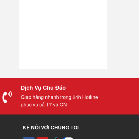
Dịch Vụ Chu Đáo
Giao hàng nhanh trong 24h Hotline
phục vụ cả T7 và CN
KẾ NỐI VỚI CHÚNG TÔI