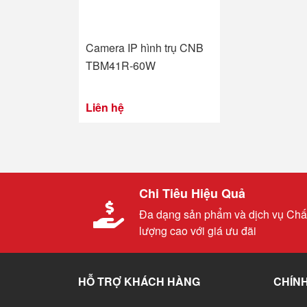
Camera IP hình trụ CNB
TBM41R-60W
Liên hệ
Chi Tiêu Hiệu Quả
Đa dạng sản phẩm và dịch vụ Chấ
lượng cao với giá ưu đãi
HỖ TRỢ KHÁCH HÀNG
CHÍNH