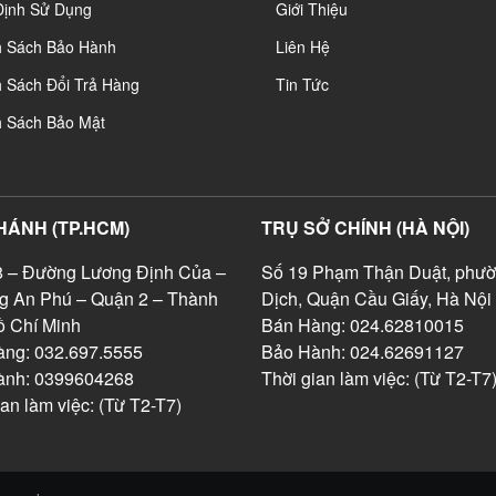
Định Sử Dụng
Giới Thiệu
h Sách Bảo Hành
Liên Hệ
 Sách Đổi Trả Hàng
Tin Tức
h Sách Bảo Mật
HÁNH (TP.HCM)
TRỤ SỞ CHÍNH (HÀ NỘI)
 – Đường Lương Định Của –
Số 19 Phạm Thận Duật, phườ
g An Phú – Quận 2 – Thành
Dịch, Quận Cầu Giấy, Hà Nội
 Chí Minh
Bán Hàng: 024.62810015
ng: 032.697.5555
Bảo Hành: 024.62691127
ành: 0399604268
Thời gian làm việc: (Từ T2-T7
ian làm việc: (Từ T2-T7)