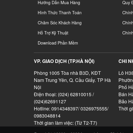
Hướng Dẫn Mua Hàng
Quy 
Hình Thức Thanh Toán
Chín
Chăm Sóc Khách Hàng
Chính
Hỗ Trợ Kỹ Thuật
Chín
Download Phần Mềm
VP. GIAO DỊCH (TP.HÀ NỘI)
CHI N
Phòng 1005 Tòa nhà B3D, KĐT
Lô H38
Nam Trung Yên, Q. Cầu Giấy. TP Hà
Phườn
Nội
Phố Hồ
Điện thoại: (024) 62810015 /
Bán Hà
(024)62691127
Bảo H
Hotline: 0914348397/ 0326975555/
Thời g
0983048814
Thời gian làm việc: (Từ T2-T7)