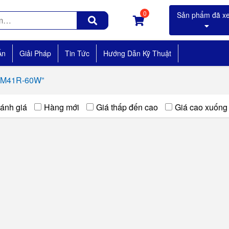
0
Án
Giải Pháp
Tin Tức
Hướng Dẫn Kỹ Thuật
TBM41R-60W”
ánh giá
Hàng mới
Giá thấp đến cao
Giá cao xuống