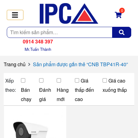
0
Tìm
kiếm
0914 348 397
Mr.Tuấn Thành
Trang chủ
Sản phẩm được gắn thẻ “CNB TBP41R-40”
Xếp
Giá
Giá cao
theo:
Bán
Đánh
Hàng
thấp đến
xuống thấp
chạy
giá
mới
cao