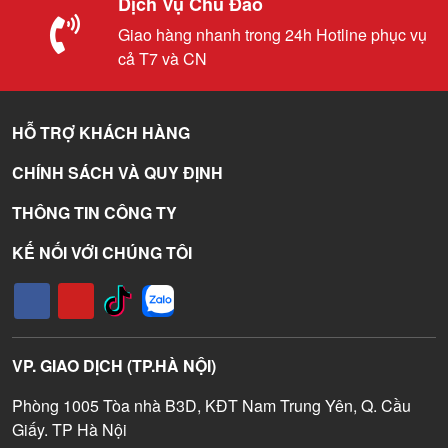
Dịch Vụ Chu Đáo
Giao hàng nhanh trong 24h Hotline phục vụ
cả T7 và CN
HỖ TRỢ KHÁCH HÀNG
CHÍNH SÁCH VÀ QUY ĐỊNH
THÔNG TIN CÔNG TY
KẾ NỐI VỚI CHÚNG TÔI
VP. GIAO DỊCH (TP.HÀ NỘI)
Phòng 1005 Tòa nhà B3D, KĐT Nam Trung Yên, Q. Cầu
Giấy. TP Hà Nội