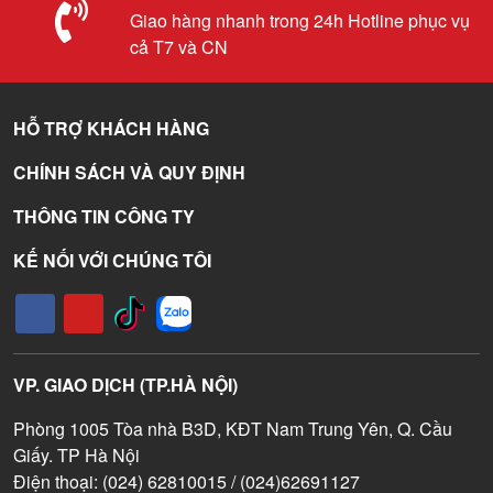
Giao hàng nhanh trong 24h Hotline phục vụ
cả T7 và CN
HỖ TRỢ KHÁCH HÀNG
CHÍNH SÁCH VÀ QUY ĐỊNH
THÔNG TIN CÔNG TY
KẾ NỐI VỚI CHÚNG TÔI
VP. GIAO DỊCH (TP.HÀ NỘI)
Phòng 1005 Tòa nhà B3D, KĐT Nam Trung Yên, Q. Cầu
Giấy. TP Hà Nội
Điện thoại: (024) 62810015 / (024)62691127