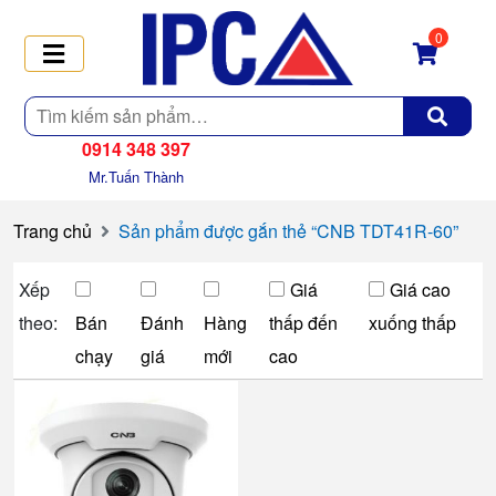
0
Tìm
kiếm
0914 348 397
Mr.Tuấn Thành
Trang chủ
Sản phẩm được gắn thẻ “CNB TDT41R-60”
Xếp
Giá
Giá cao
theo:
Bán
Đánh
Hàng
thấp đến
xuống thấp
chạy
giá
mới
cao