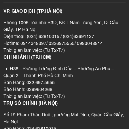
VP. GIAO DỊCH (TP.HÀ NỘI)
Phòng 1005 Tòa nhà B3D, KĐT Nam Trung Yên, Q. Cầu
Giấy. TP Hà Nội
Điện thoại: (024) 62810015 / (024)62691127
Hotline: 0914348397/ 0326975555/ 0983048814
Thời gian làm việc: (Từ T2-T7)
CHI NHÁNH (TP.HCM)
Lô H38 – Đường Lương Định Của – Phường An Phú –
Quận 2 – Thành Phố Hồ Chí Minh
Bán Hàng: 032.697.5555
Bảo Hành: 0399604268
Thời gian làm việc: (Từ T2-T7)
TRỤ SỞ CHÍNH (HÀ NỘI)
Số 19 Phạm Thận Duật, phường Mai Dịch, Quận Cầu Giấy,
Hà Nội
Bán Hàng: 024.62810015