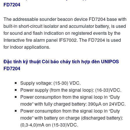
FD7204
The addressable sounder beacon device FD7204 base with
built-in short-circuit isolator and accumulator battery, is used
for sound and flash indication on registered events by the
Interactive fire alarm panel IFS7002. The FD7204 is used
for indoor applications.
Đặc tính kỹ thuật Còi báo cháy tích hợp đèn UNIPOS
FD7204
Supply voltage: (15-30) VDC.
Power supply (from the signal loop): (16-33)VDC.
Power consumption from the signal loop in “Duty
mode” with fully charged battery: 390µА on 24VDC.
Power consumption from the signal loop in “Duty
mode” with battery on charge (discharged battery):
(0,3-4,0)mA on (15-33)VDC.