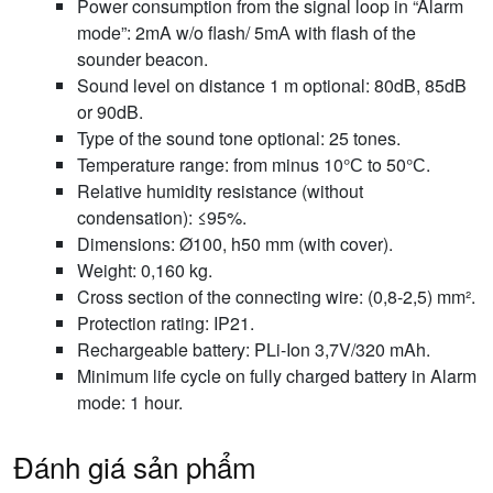
Power consumption from the signal loop in “Alarm
mode”: 2mA w/o flash/ 5mА with flash of the
sounder beacon.
Sound level on distance 1 m optional: 80dB, 85dB
or 90dB.
Type of the sound tone optional: 25 tones.
Temperature range: from minus 10°С to 50°С.
Relative humidity resistance (without
condensation): ≤95%.
Dimensions: Ø100, h50 mm (with cover).
Weight: 0,160 kg.
Cross section of the connecting wire: (0,8-2,5) mm².
Protection rating: IP21.
Rechargeable battery: PLi-Ion 3,7V/320 mAh.
Minimum life cycle on fully charged battery in Alarm
mode: 1 hour.
Đánh giá sản phẩm