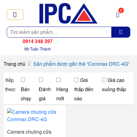
0
Tìm
kiếm
0914 348 397
Mr.Tuấn Thành
Trang chủ
Sản phẩm được gắn thẻ “Commax DRC-4G”
Xếp
Giá
Giá cao
theo:
Bán
Đánh
Hàng
thấp đến
xuống thấp
chạy
giá
mới
cao
Camera chuông cửa