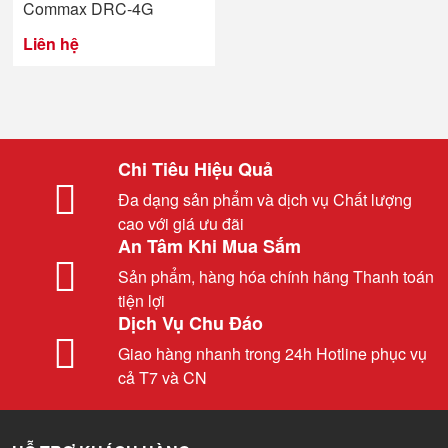
Commax DRC-4G
Liên hệ
Chi Tiêu Hiệu Quả
Đa dạng sản phẩm và dịch vụ Chất lượng
cao với giá ưu đãi
An Tâm Khi Mua Sắm
Sản phẩm, hàng hóa chính hãng Thanh toán
tiện lợi
Dịch Vụ Chu Đáo
Giao hàng nhanh trong 24h Hotline phục vụ
cả T7 và CN