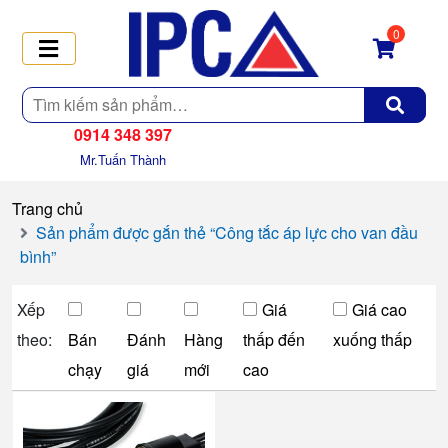
0
Tìm
kiếm
0914 348 397
Mr.Tuấn Thành
Trang chủ
Sản phẩm được gắn thẻ “Công tắc áp lực cho van đầu
bình”
Xếp
Giá
Giá cao
theo:
Bán
Đánh
Hàng
thấp đến
xuống thấp
chạy
giá
mới
cao