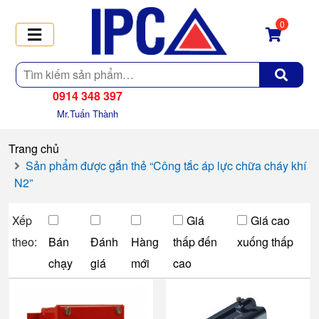
0
Tìm
kiếm
0914 348 397
Mr.Tuấn Thành
Trang chủ
Sản phẩm được gắn thẻ “Công tắc áp lực chữa cháy khí
N2”
Xếp
Giá
Giá cao
theo:
Bán
Đánh
Hàng
thấp đến
xuống thấp
chạy
giá
mới
cao