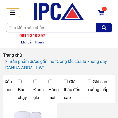
0
Tìm
kiếm
0914 348 397
Mr.Tuấn Thành
Trang chủ
Sản phẩm được gắn thẻ “Công tắc cửa từ không dây
DAHUA ARD311-W”
Xếp
Giá
Giá cao
theo:
Bán
Đánh
Hàng
thấp đến
xuống thấp
chạy
giá
mới
cao