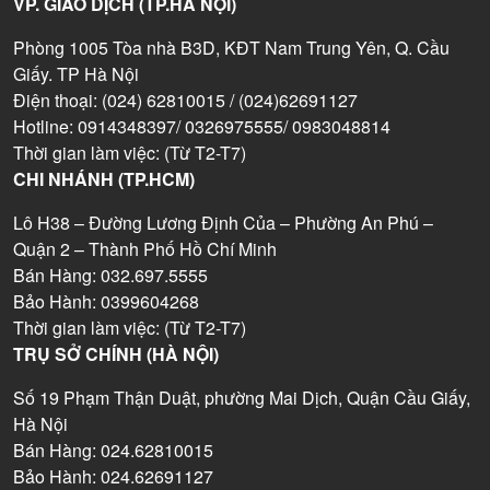
VP. GIAO DỊCH (TP.HÀ NỘI)
Phòng 1005 Tòa nhà B3D, KĐT Nam Trung Yên, Q. Cầu
Giấy. TP Hà Nội
Điện thoại: (024) 62810015 / (024)62691127
Hotline: 0914348397/ 0326975555/ 0983048814
Thời gian làm việc: (Từ T2-T7)
CHI NHÁNH (TP.HCM)
Lô H38 – Đường Lương Định Của – Phường An Phú –
Quận 2 – Thành Phố Hồ Chí Minh
Bán Hàng: 032.697.5555
Bảo Hành: 0399604268
Thời gian làm việc: (Từ T2-T7)
TRỤ SỞ CHÍNH (HÀ NỘI)
Số 19 Phạm Thận Duật, phường Mai Dịch, Quận Cầu Giấy,
Hà Nội
Bán Hàng: 024.62810015
Bảo Hành: 024.62691127