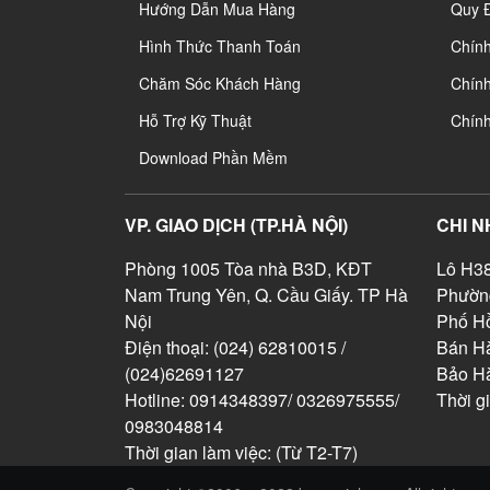
Hướng Dẫn Mua Hàng
Quy 
Hình Thức Thanh Toán
Chín
Chăm Sóc Khách Hàng
Chính
Hỗ Trợ Kỹ Thuật
Chín
Download Phần Mềm
VP. GIAO DỊCH (TP.HÀ NỘI)
CHI N
Phòng 1005 Tòa nhà B3D, KĐT
Lô H38
Nam Trung Yên, Q. Cầu Giấy. TP Hà
Phườn
Nội
Phố Hồ
Điện thoại: (024) 62810015 /
Bán Hà
(024)62691127
Bảo H
Hotline: 0914348397/ 0326975555/
Thời g
0983048814
Thời gian làm việc: (Từ T2-T7)