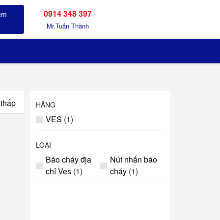
0914 348 397
Sản phẩm đã xem
Mr.Tuấn Thành
 thấp
HÃNG
VES
(1)
LOẠI
Báo cháy địa
Nút nhấn báo
chỉ Ves
(1)
cháy
(1)