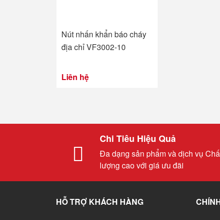
Nút nhấn khẩn báo cháy
địa chỉ VF3002-10
Liên hệ
Chi Tiêu Hiệu Quả
Đa dạng sản phẩm và dịch vụ Chấ
lượng cao với giá ưu đãi
HỖ TRỢ KHÁCH HÀNG
CHÍNH