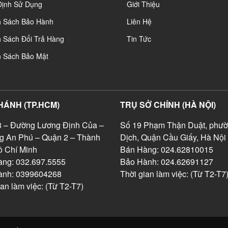
Định Sử Dụng
Giới Thiệu
h Sách Bảo Hành
Liên Hệ
 Sách Đổi Trả Hàng
Tin Tức
h Sách Bảo Mật
HÁNH (TP.HCM)
TRỤ SỞ CHÍNH (HÀ NỘI)
 – Đường Lương Định Của –
Số 19 Phạm Thận Duật, phườ
g An Phú – Quận 2 – Thành
Dịch, Quận Cầu Giấy, Hà Nội
 Chí Minh
Bán Hàng: 024.62810015
ng: 032.697.5555
Bảo Hành: 024.62691127
ành: 0399604268
Thời gian làm việc: (Từ T2-T7
ian làm việc: (Từ T2-T7)