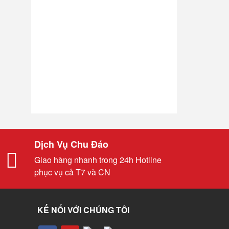
Dịch Vụ Chu Đáo
Giao hàng nhanh trong 24h Hotline
phục vụ cả T7 và CN
KẾ NỐI VỚI CHÚNG TÔI