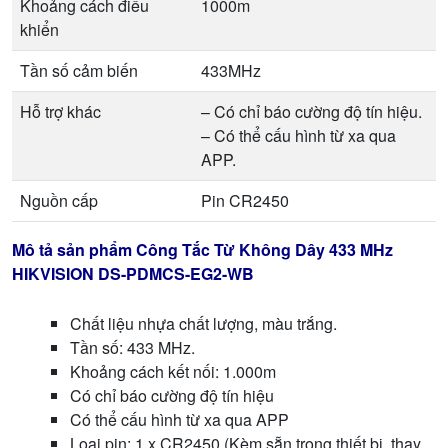
Khoảng cách điều
1000m
khiển
Tần số cảm biến
433MHz
Hỗ trợ khác
– Có chỉ báo cường độ tín hiệu.
– Có thể cấu hình từ xa qua
APP.
Nguồn cấp
Pin CR2450
Mô tả sản phẩm Công Tắc Từ Không Dây 433 MHz
HIKVISION DS-PDMCS-EG2-WB
Chất liệu nhựa chất lượng, màu trắng.
Tần số: 433 MHz.
Khoảng cách kết nối: 1.000m
Có chỉ báo cường độ tín hiệu
Có thể cấu hình từ xa qua APP
Loại pin: 1 x CR2450 (Kèm sẵn trong thiết bị, thay