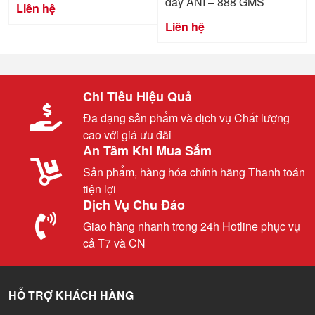
dây ANI – 888 GMS
Liên hệ
Liên hệ
Chi Tiêu Hiệu Quả
Đa dạng sản phẩm và dịch vụ Chất lượng
cao với giá ưu đãi
An Tâm Khi Mua Sắm
Sản phẩm, hàng hóa chính hãng Thanh toán
tiện lợi
Dịch Vụ Chu Đáo
Giao hàng nhanh trong 24h Hotline phục vụ
cả T7 và CN
HỖ TRỢ KHÁCH HÀNG