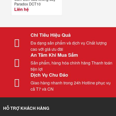
Paradox DCT10
Liên hệ
Chi Tiêu Hiệu Quả
Đa dạng sản phẩm và dịch vụ Chất lượng
cao với giá ưu đãi
An Tâm Khi Mua Sắm
Sản phẩm, hàng hóa chính hãng Thanh toán
tiện lợi
Dịch Vụ Chu Đáo
Giao hàng nhanh trong 24h Hotline phục vụ
cả T7 và CN
HỖ TRỢ KHÁCH HÀNG