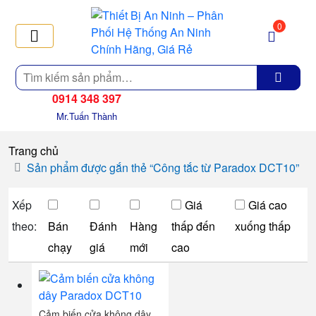
0
Tìm
kiếm
0914 348 397
Mr.Tuấn Thành
Trang chủ
Sản phẩm được gắn thẻ “Công tắc từ Paradox DCT10”
Xếp
Giá
Giá cao
theo:
Bán
Đánh
Hàng
thấp đến
xuống thấp
chạy
giá
mới
cao
Cảm biến cửa không dây