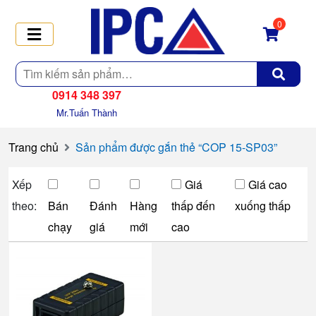
0
Tìm
kiếm
0914 348 397
Mr.Tuấn Thành
Trang chủ
Sản phẩm được gắn thẻ “COP 15-SP03”
Xếp
Giá
Giá cao
theo:
Bán
Đánh
Hàng
thấp đến
xuống thấp
chạy
giá
mới
cao