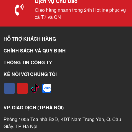
Dịch Vụ Chu Đáo
Giao hàng nhanh trong 24h Hotline phục vụ
cả T7 và CN
HỖ TRỢ KHÁCH HÀNG
CHÍNH SÁCH VÀ QUY ĐỊNH
THÔNG TIN CÔNG TY
KẾ NỐI VỚI CHÚNG TÔI
VP. GIAO DỊCH (TP.HÀ NỘI)
Phòng 1005 Tòa nhà B3D, KĐT Nam Trung Yên, Q. Cầu
Giấy. TP Hà Nội