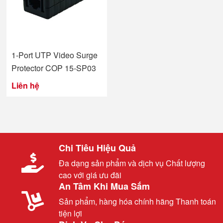
1-Port UTP Video Surge
Protector COP 15-SP03
Liên hệ
Chi Tiêu Hiệu Quả
Đa dạng sản phẩm và dịch vụ Chất lượng
cao với giá ưu đãi
An Tâm Khi Mua Sắm
Sản phẩm, hàng hóa chính hãng Thanh toán
tiện lợi