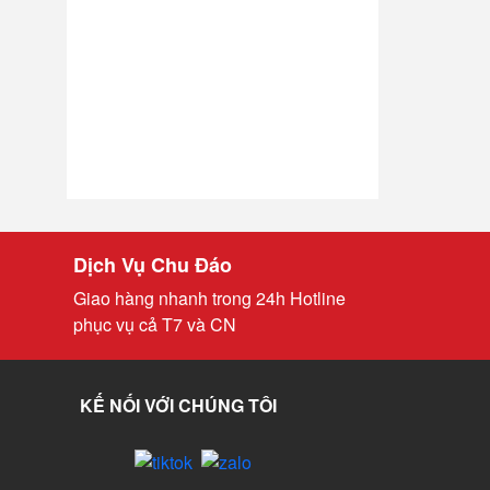
Dịch Vụ Chu Đáo
Giao hàng nhanh trong 24h Hotline
phục vụ cả T7 và CN
KẾ NỐI VỚI CHÚNG TÔI