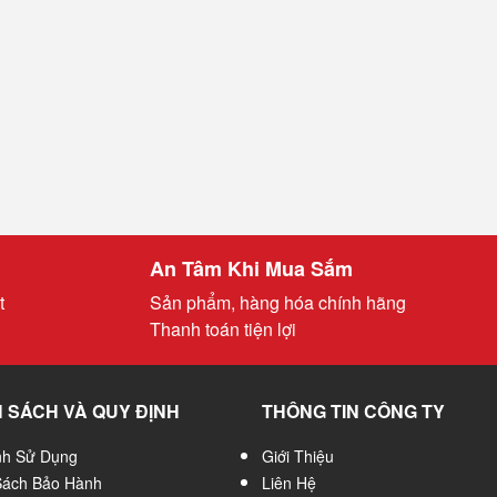
An Tâm Khi Mua Sắm
t
Sản phẩm, hàng hóa chính hãng
Thanh toán tiện lợi
 SÁCH VÀ QUY ĐỊNH
THÔNG TIN CÔNG TY
nh Sử Dụng
Giới Thiệu
Sách Bảo Hành
Liên Hệ