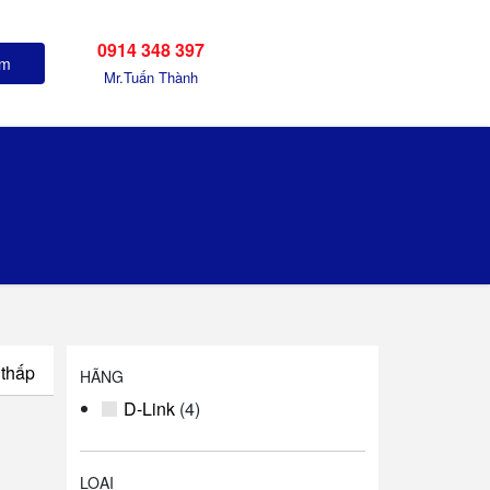
0914 348 397
em
Mr.Tuấn Thành
 thấp
HÃNG
D-Link
(4)
LOẠI