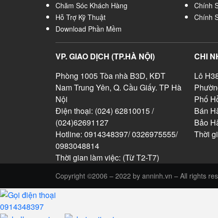
Chăm Sóc Khách Hàng
Chính 
Hỗ Trợ Kỹ Thuật
Chính 
Download Phần Mềm
VP. GIAO DỊCH (TP.HÀ NỘI)
CHI N
Phòng 1005 Tòa nhà B3D, KĐT
Lô H38
Nam Trung Yên, Q. Cầu Giấy. TP Hà
Phườn
Nội
Phố Hồ
Điện thoại: (024) 62810015 /
Bán Hà
(024)62691127
Bảo H
Hotline: 0914348397/ 0326975555/
Thời g
0983048814
Thời gian làm việc: (Từ T2-T7)
Copyright ©2006 – 2022 by anninh.vn – All rights re
0914348397