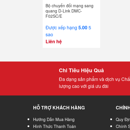
Bộ chuyển đổi mạng sang
quang D-Link DMC-
F02SC/E
Được xếp hạng
5.00
5
sao
Liên hệ
Chi Tiêu Hiệu Quả
Đa dạng sản phẩm và dịch vụ Chấ
lượng cao với giá ưu đãi
HỖ TRỢ KHÁCH HÀNG
CHÍNH
Hướng Dẫn Mua Hàng
Quy Đị
Hình Thức Thanh Toán
Chính 