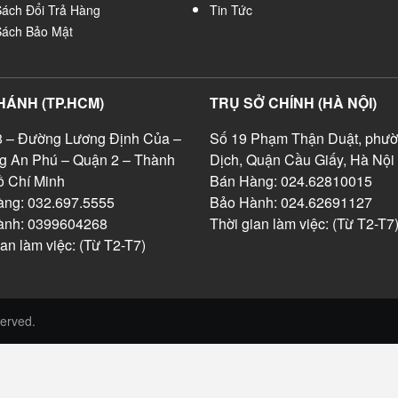
Sách Đổi Trả Hàng
Tin Tức
Sách Bảo Mật
HÁNH (TP.HCM)
TRỤ SỞ CHÍNH (HÀ NỘI)
 – Đường Lương Định Của –
Số 19 Phạm Thận Duật, phườ
g An Phú – Quận 2 – Thành
Dịch, Quận Cầu Giấy, Hà Nội
 Chí Minh
Bán Hàng: 024.62810015
ng: 032.697.5555
Bảo Hành: 024.62691127
ành: 0399604268
Thời gian làm việc: (Từ T2-T7
ian làm việc: (Từ T2-T7)
served.