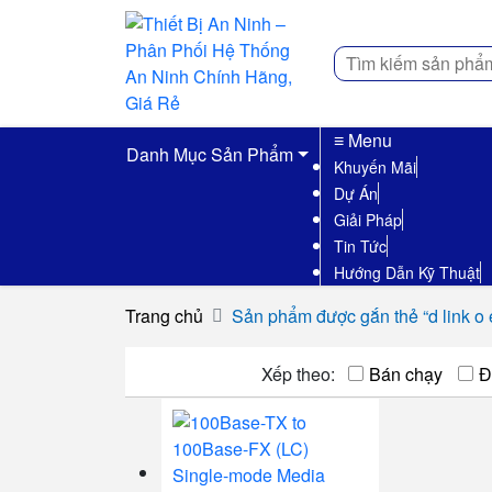
Tìm
kiếm
≡ Menu
Danh Mục Sản Phẩm
Khuyến Mãi
Dự Án
Giải Pháp
Tin Tức
Hướng Dẫn Kỹ Thuật
Trang chủ
Sản phẩm được gắn thẻ “d link o 
Xếp theo:
Bán chạy
Đ