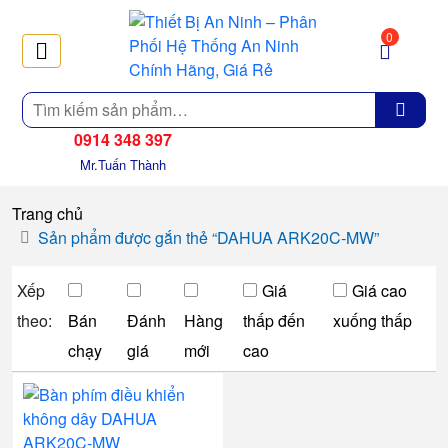
0
Tìm
kiếm
0914 348 397
Mr.Tuấn Thành
Trang chủ
Sản phẩm được gắn thẻ “DAHUA ARK20C-MW”
Xếp
Giá
Giá cao
theo:
Bán
Đánh
Hàng
thấp đến
xuống thấp
chạy
giá
mới
cao