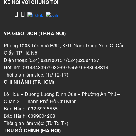
KẾ NỐI VỚI CHÚNG TÔI
VP. GIAO DỊCH (TP.HÀ NỘI)
Phòng 1005 Tòa nhà B3D, KĐT Nam Trung Yên, Q. Cầu
Giấy. TP Hà Nội
Điện thoại: (024) 62810015 / (024)62691127
Hotline: 0914348397/ 0326975555/ 0983048814
Thời gian làm việc: (Từ T2-T7)
CHI NHÁNH (TP.HCM)
Lô H38 – Đường Lương Định Của – Phường An Phú –
Quận 2 – Thành Phố Hồ Chí Minh
Bán Hàng: 032.697.5555
Bảo Hành: 0399604268
Thời gian làm việc: (Từ T2-T7)
TRỤ SỞ CHÍNH (HÀ NỘI)