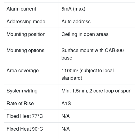
Alarm current
5mA (max)
Addressing mode
Auto address
Mounting position
Ceiling in open areas
Mounting options
Surface mount with CAB300
base
Area coverage
1100m² (subject to local
standard)
System wiring
Min. 1.5mm, 2 core loop or spur
Rate of Rise
A1S
Fixed Heat 77ºC
N/A
Fixed Heat 90ºC
N/A