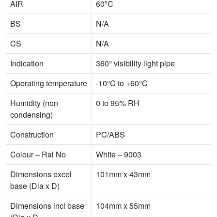
AIR
60ºC
BS
N/A
CS
N/A
Indication
360° visibility light pipe
Operating temperature
-10°C to +60°C
Humidity (non
0 to 95% RH
condensing)
Construction
PC/ABS
Colour – Ral No
White – 9003
Dimensions excel
101mm x 43mm
base (Dia x D)
Dimensions incl base
104mm x 55mm