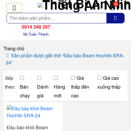
0
Tìm
kiếm
0914 348 397
Mr.Tuấn Thành
Trang chủ
Sản phẩm được gắn thẻ “Đầu báo Beam Hochiki SRA-
24”
Xếp
Giá
Giá cao
theo:
Bán
Đánh
Hàng
thấp đến
xuống thấp
chạy
giá
mới
cao
Đầu báo khói Beam