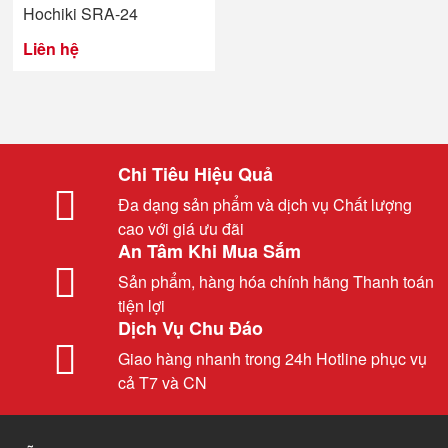
Hochiki SRA-24
Liên hệ
Chi Tiêu Hiệu Quả
Đa dạng sản phẩm và dịch vụ Chất lượng
cao với giá ưu đãi
An Tâm Khi Mua Sắm
Sản phẩm, hàng hóa chính hãng Thanh toán
tiện lợi
Dịch Vụ Chu Đáo
Giao hàng nhanh trong 24h Hotline phục vụ
cả T7 và CN