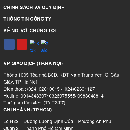
CHÍNH SÁCH VÀ QUY ĐỊNH
THÔNG TIN CÔNG TY
KẾ NỐI VỚI CHÚNG TÔI
VP. GIAO DỊCH (TP.HÀ NỘI)
Phòng 1005 Tòa nhà B3D, KĐT Nam Trung Yên, Q. Cầu
Giấy. TP Hà Nội
Điện thoại: (024) 62810015 / (024)62691127
Hotline: 0914348397/ 0326975555/ 0983048814
Thời gian làm việc: (Từ T2-T7)
CHI NHÁNH (TP.HCM)
Lô H38 – Đường Lương Định Của – Phường An Phú –
Quận 2 – Thành Phố Hồ Chí Minh