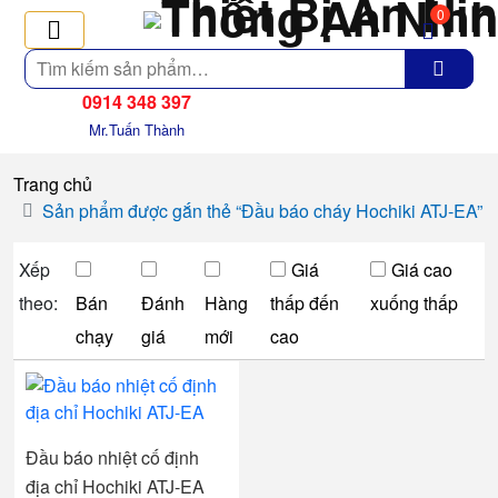
0
Tìm
kiếm
0914 348 397
Mr.Tuấn Thành
Trang chủ
Sản phẩm được gắn thẻ “Đầu báo cháy Hochiki ATJ-EA”
Xếp
Giá
Giá cao
theo:
Bán
Đánh
Hàng
thấp đến
xuống thấp
chạy
giá
mới
cao
Đầu báo nhiệt cố định
địa chỉ Hochiki ATJ-EA