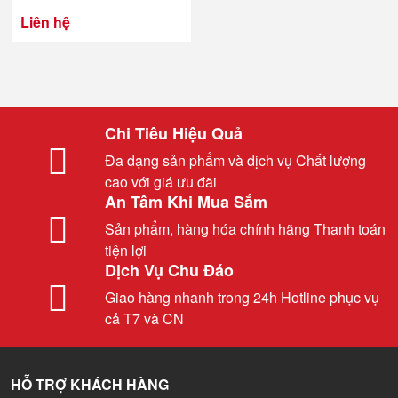
Liên hệ
Chi Tiêu Hiệu Quả
Đa dạng sản phẩm và dịch vụ Chất lượng
cao với giá ưu đãi
An Tâm Khi Mua Sắm
Sản phẩm, hàng hóa chính hãng Thanh toán
tiện lợi
Dịch Vụ Chu Đáo
Giao hàng nhanh trong 24h Hotline phục vụ
cả T7 và CN
HỖ TRỢ KHÁCH HÀNG