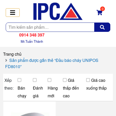
0
Tìm
kiếm
0914 348 397
Mr.Tuấn Thành
Trang chủ
Sản phẩm được gắn thẻ “Đầu báo cháy UNIPOS
FD8010”
Xếp
Giá
Giá cao
theo:
Bán
Đánh
Hàng
thấp đến
xuống thấp
chạy
giá
mới
cao