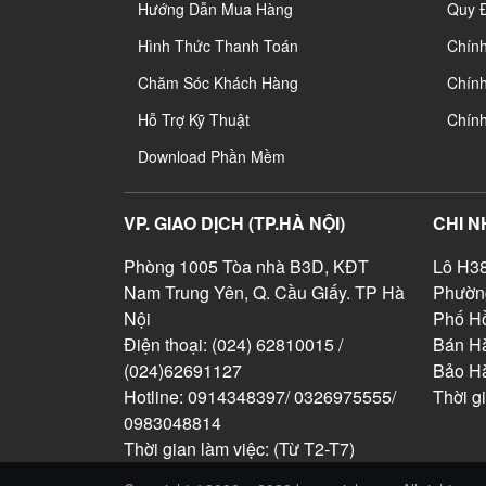
Hướng Dẫn Mua Hàng
Quy 
Hình Thức Thanh Toán
Chín
Chăm Sóc Khách Hàng
Chính
Hỗ Trợ Kỹ Thuật
Chín
Download Phần Mềm
VP. GIAO DỊCH (TP.HÀ NỘI)
CHI N
Phòng 1005 Tòa nhà B3D, KĐT
Lô H38
Nam Trung Yên, Q. Cầu Giấy. TP Hà
Phườn
Nội
Phố Hồ
Điện thoại: (024) 62810015 /
Bán Hà
(024)62691127
Bảo H
Hotline: 0914348397/ 0326975555/
Thời g
0983048814
Thời gian làm việc: (Từ T2-T7)