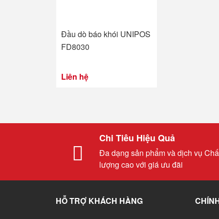
Đầu dò báo khói UNIPOS
FD8030
Liên hệ
Chi Tiêu Hiệu Quả
Đa dạng sản phẩm và dịch vụ Chấ
lượng cao với giá ưu đãi
HỖ TRỢ KHÁCH HÀNG
CHÍNH