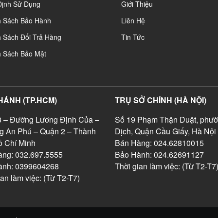
Định Sử Dụng
Giới Thiệu
h Sách Bảo Hành
Liên Hệ
 Sách Đổi Trả Hàng
Tin Tức
h Sách Bảo Mật
HÁNH (TP.HCM)
TRỤ SỞ CHÍNH (HÀ NỘI)
 – Đường Lương Định Của –
Số 19 Phạm Thận Duật, phườ
g An Phú – Quận 2 – Thành
Dịch, Quận Cầu Giấy, Hà Nội
 Chí Minh
Bán Hàng: 024.62810015
ng: 032.697.5555
Bảo Hành: 024.62691127
ành: 0399604268
Thời gian làm việc: (Từ T2-T7
ian làm việc: (Từ T2-T7)