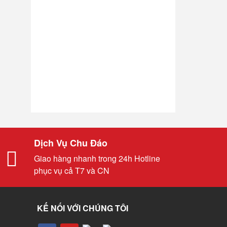
Dịch Vụ Chu Đáo
Giao hàng nhanh trong 24h Hotline
phục vụ cả T7 và CN
KẾ NỐI VỚI CHÚNG TÔI