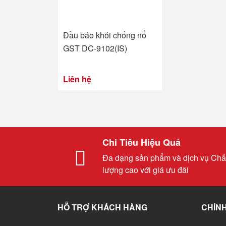
Đầu báo khói chống nổ
GST DC-9102(IS)
Liên hệ
Chi Tiêu Hiệu Quả
Đa dạng sản phẩm và dịch vụ Chấ
lượng cao với giá ưu đãi
HỖ TRỢ KHÁCH HÀNG
CHÍNH