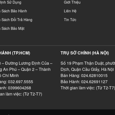
Định Sử Dụng
Giới Thiệu
h Sách Bảo Hành
Liên Hệ
 Sách Đổi Trả Hàng
Tin Tức
h Sách Bảo Mật
HÁNH (TP.HCM)
TRỤ SỞ CHÍNH (HÀ NỘI)
 – Đường Lương Định Của –
Số 19 Phạm Thận Duật, phườ
g An Phú – Quận 2 – Thành
Dịch, Quận Cầu Giấy, Hà Nội
 Chí Minh
Bán Hàng: 024.62810015
ng: 032.697.5555
Bảo Hành: 024.62691127
ành: 0399604268
Thời gian làm việc: (Từ T2-T7
ian làm việc: (Từ T2-T7)