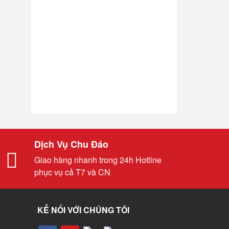
Dịch Vụ Chu Đáo
Giao hàng nhanh trong 24h Hotline
phục vụ cả T7 và CN
KẾ NỐI VỚI CHÚNG TÔI