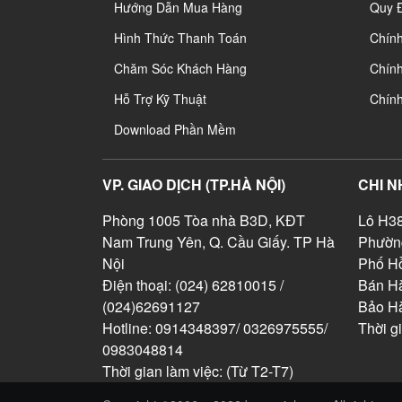
Hướng Dẫn Mua Hàng
Quy 
Hình Thức Thanh Toán
Chín
Chăm Sóc Khách Hàng
Chính
Hỗ Trợ Kỹ Thuật
Chín
Download Phần Mềm
VP. GIAO DỊCH (TP.HÀ NỘI)
CHI N
Phòng 1005 Tòa nhà B3D, KĐT
Lô H38
Nam Trung Yên, Q. Cầu Giấy. TP Hà
Phườn
Nội
Phố Hồ
Điện thoại: (024) 62810015 /
Bán Hà
(024)62691127
Bảo H
Hotline: 0914348397/ 0326975555/
Thời g
0983048814
Thời gian làm việc: (Từ T2-T7)