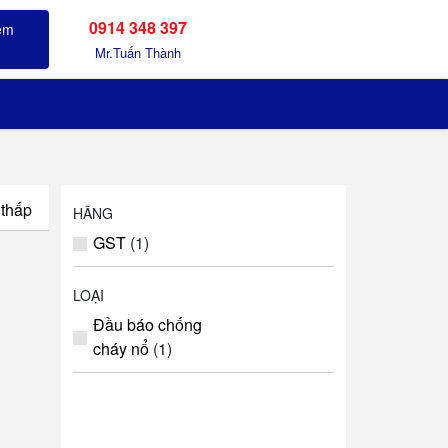
0914 348 397
Sản phẩm đã xem
Mr.Tuấn Thành
 thấp
HÃNG
GST
(1)
LOẠI
Đầu báo chống
cháy nổ
(1)