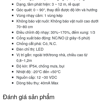
Dạng, tầm phát hiện: 3 ~ 12 m, rẻ quạt
Góc quét: 0 ~ 90°, thay đổi được độ lớn và hướng
Vùng nhạy cảm: 1 vùng kép
Không báo vật nuôi: Không báo vật nuôi cao dưới
70~80 cm
Điều chỉnh độ nhạy: 30%~170%, đếm xung: 1/3
Cổng xuất báo động: NC/NO (2 giây~5 phút)
Chống cắt phá: Có, N.C.
Đèn chỉ thị: LED
Vị trí gắn: ngoài trời/trong nhà, chiều cao từ
0,8~1,2m
Độ kín: IP54, chống mưa, bụi
Nhiệt độ: -20°C đến +50°C
Nguồn cấp: 12 ~30 VDC
Dòng tiêu thụ: 40mA Max
Đánh giá sản phẩm