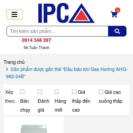
0
Tìm
kiếm
0914 348 397
Mr.Tuấn Thành
Trang chủ
Sản phẩm được gắn thẻ “Đầu báo khí Gas Horing AHG-
982-24B”
Xếp
Giá
Giá cao
theo:
Bán
Đánh
Hàng
thấp đến
xuống thấp
chạy
giá
mới
cao