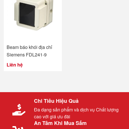
Beam báo khói địa chỉ
Siemens FDL241-9
Liên hệ
Chi Tiêu Hiệu Quả
Đa dạng sản phẩm và dịch vụ Chất lượng
cao với giá ưu đãi
An Tâm Khi Mua Sắm