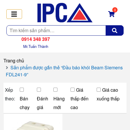
0
Tìm
kiếm
0914 348 397
Mr.Tuấn Thành
Trang chủ
Sản phẩm được gắn thẻ “Đầu báo khói Beam Siemens
FDL241-9”
Xếp
Giá
Giá cao
theo:
Bán
Đánh
Hàng
thấp đến
xuống thấp
chạy
giá
mới
cao