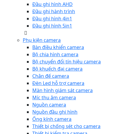
Đầu ghi hình AHD
Đầu ghi hành trình
Đầu ghi hình 4in1
Đầu ghi hình 5in1
Phụ kiện camera
Bàn điều khiển camera
Bộ chia hình camera
Bộ chuyển đổi tín hiệu camera
Bộ khuếch đại camera
Chân đế camera
Đèn Led hỗ trợ camera
Màn hình giám sát camera
Míc thu âm camera
Nguồn camera
Nguồn đầu ghi hình
Ống kính camera
Thiết bị chống sét cho camera
Thiết bị kiểm tra camera