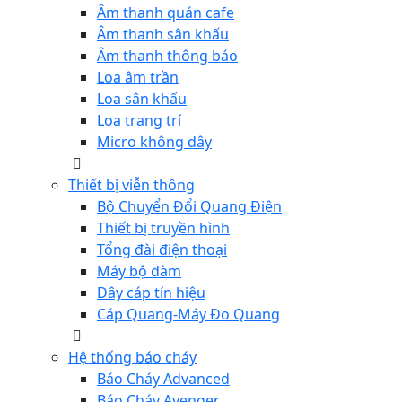
Âm thanh quán cafe
Âm thanh sân khấu
Âm thanh thông báo
Loa âm trần
Loa sân khấu
Loa trang trí
Micro không dây
Thiết bị viễn thông
Bộ Chuyển Đổi Quang Điện
Thiết bị truyền hình
Tổng đài điện thoại
Máy bộ đàm
Dây cáp tín hiệu
Cáp Quang-Máy Đo Quang
Hệ thống báo cháy
Báo Cháy Advanced
Báo Cháy Avenger