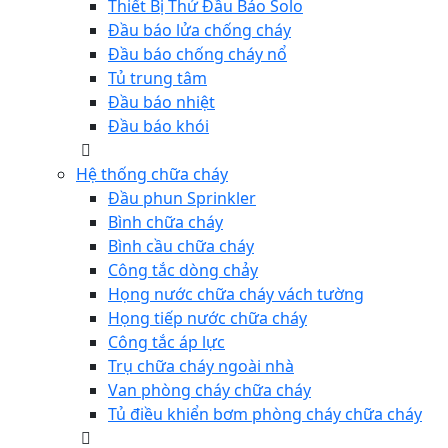
Thiết Bị Thử Đầu Báo Solo
Đầu báo lửa chống cháy
Đầu báo chống cháy nổ
Tủ trung tâm
Đầu báo nhiệt
Đầu báo khói
Hệ thống chữa cháy
Đầu phun Sprinkler
Bình chữa cháy
Bình cầu chữa cháy
Công tắc dòng chảy
Họng nước chữa cháy vách tường
Họng tiếp nước chữa cháy
Công tắc áp lực
Trụ chữa cháy ngoài nhà
Van phòng cháy chữa cháy
Tủ điều khiển bơm phòng cháy chữa cháy