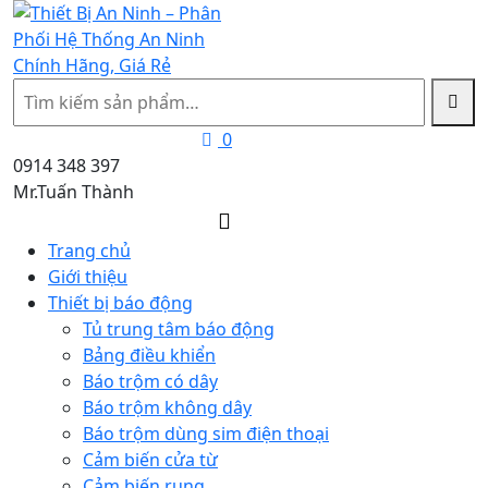
Tìm
kiếm
0
0914 348 397
Mr.Tuấn Thành
Trang chủ
Giới thiệu
Thiết bị báo động
Tủ trung tâm báo động
Bảng điều khiển
Báo trộm có dây
Báo trộm không dây
Báo trộm dùng sim điện thoại
Cảm biến cửa từ
Cảm biến rung