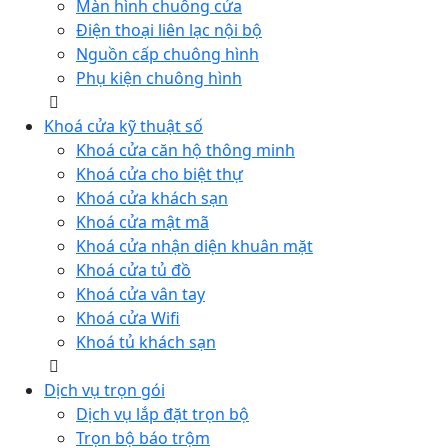
Màn hình chuông cửa
Điện thoại liên lạc nội bộ
Nguồn cấp chuông hình
Phụ kiện chuông hình
Khoá cửa kỹ thuật số
Khoá cửa căn hộ thông minh
Khoá cửa cho biệt thự
Khoá cửa khách sạn
Khoá cửa mật mã
Khoá cửa nhận diện khuân mặt
Khoá cửa tủ đồ
Khoá cửa vân tay
Khoá cửa Wifi
Khoá tủ khách sạn
Dịch vụ trọn gói
Dịch vụ lắp đặt trọn bộ
Trọn bộ báo trộm