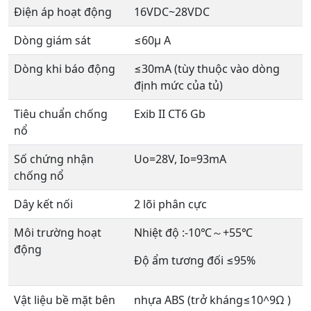
Điện áp hoạt động
16VDC~28VDC
Dòng giám sát
≤60μ A
Dòng khi báo động
≤30mA (tùy thuộc vào dòng
định mức của tủ)
Tiêu chuẩn chống
Exib II CT6 Gb
nổ
Số chứng nhận
Uo=28V, Io=93mA
chống nổ
Dây kết nối
2 lõi phân cực
Môi trường hoạt
Nhiệt độ :-10℃～+55℃
động
Độ ẩm tương đối ≤95%
Vật liệu bề mặt bên
nhựa ABS (trở kháng≤10^9Ω )