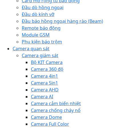
Card mở rộng tủ báo động
Đầu dò hồng ngoại
Đầu dò kính vỡ
Đầu báo hồng ngoại hàng rào (Beam)
Remote báo động
Module GSM
Phụ kiện báo trộm
Camera quan sát
Camera giám sát
Bộ KIT Camera
Camera 360 độ
Camera 4in1
Camera 5in1
Camera AHD
Camera AI
Camera cảm biến nhiệt
Camera chống cháy nổ
Camera Dome
Camera Full Color