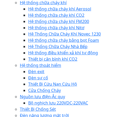
Hệ thống chữa cháy khí
Hệ thống chữa cháy khí Aerosol
Hệ thống chữa cháy khí CO2
Hệ thống chữa cháy khí FM200
Hệ thống chữa cháy khí Nitơ
Hệ Thống Chữa Cháy Khí Novec 1230
Hệ thống chữa cháy bằng bọt Foam
Hệ Thống Chữa Cháy Nhà Bếp
Hệ thống điều khiển xả khí tự động
Thiết bị cân bình khí CO2
Hệ thống thoát hiểm
Đèn exit
Đèn sự cố
Thiết Bị Cứu Nạn Cứu Hộ
Cửa Chống Cháy
Nguồn lưu điện-Ắc quy
Bộ nghịch lưu 220VDC-220VAC
Thiết Bị Chống Sét
Đèn năng lượng mặt trời