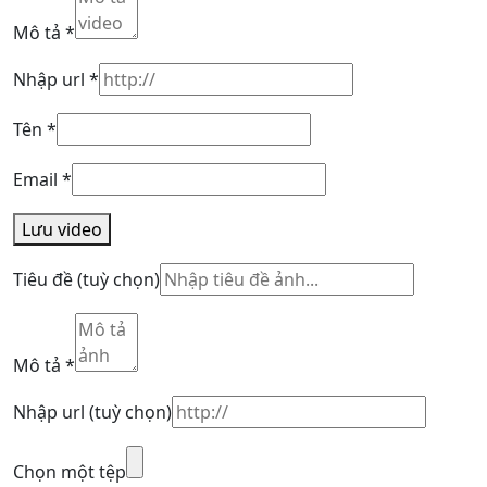
Mô tả
*
Nhập url
*
Tên
*
Email
*
Lưu video
Tiêu đề
(tuỳ chọn)
Mô tả
*
Nhập url
(tuỳ chọn)
Chọn một tệp