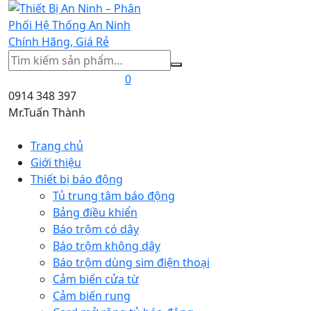
Tìm
kiếm
0
0914 348 397
Mr.Tuấn Thành
Trang chủ
Giới thiệu
Thiết bị báo động
Tủ trung tâm báo động
Bảng điều khiển
Báo trộm có dây
Báo trộm không dây
Báo trộm dùng sim điện thoại
Cảm biến cửa từ
Cảm biến rung