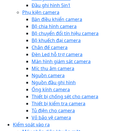
Đầu ghi hình 5in1
Phụ kiện camera
Bàn điều khiển camera
Bộ chia hình camera
Bộ chuyển đổi tín hiệu camera
Bộ khuếch đại camera
Chân đế camera
Đèn Led hỗ trợ camera
Màn hình giám sát camera
Míc thu âm camera
Nguồn camera
Nguồn đầu ghi hình
Ống kính camera
Thiết bị chống sét cho camera
Thiết bị kiểm tra camera
Tủ điện cho camera
Vỏ bảo vệ camera
Kiểm soát vào ra