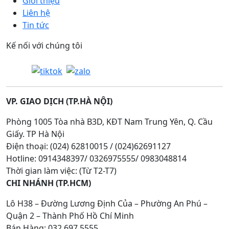
Giới thiệu
Liên hệ
Tin tức
Kế nối với chúng tôi
VP. GIAO DỊCH (TP.HÀ NỘI)
Phòng 1005 Tòa nhà B3D, KĐT Nam Trung Yên, Q. Cầu
Giấy. TP Hà Nội
Điện thoại: (024) 62810015 / (024)62691127
Hotline: 0914348397/ 0326975555/ 0983048814
Thời gian làm việc: (Từ T2-T7)
CHI NHÁNH (TP.HCM)
Lô H38 – Đường Lương Định Của – Phường An Phú –
Quận 2 – Thành Phố Hồ Chí Minh
Bán Hàng: 032.697.5555