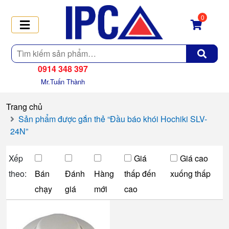
0
Tìm
kiếm
0914 348 397
Mr.Tuấn Thành
Trang chủ
Sản phẩm được gắn thẻ “Đầu báo khói Hochiki SLV-
24N”
Xếp
Giá
Giá cao
theo:
Bán
Đánh
Hàng
thấp đến
xuống thấp
chạy
giá
mới
cao